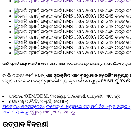
ଡାଲି ସ୍ମାର୍ଟ ଗଲ୍ଫ କାର୍ଟ BMS 150A-500A 15S-24S ଉଚ୍ଚ କରେଣ୍ଟ BMS ଲି-ଆୟନ୍
ଡାଲି ଗଲ୍ଫ କାର୍ଟ BMS,
ଏକ ସୁରକ୍ଷିତ ଏବଂ ବୁଦ୍ଧିମାନ ବ୍ରେକିଂ ମଡ୍ୟୁଲ୍
ଲିଥିୟମ ଟାଇଟାନେଟ୍ ବ୍ୟାଟେରୀ ପ୍ୟାକ୍ ପାଇଁ ଉପଯୁକ୍ତ
୧୫ ସେ. ରୁ ୨୪ ସ
ଗ୍ରହଣ::
OEM/ODM, ବାଣିଜ୍ୟ, ପାଇକାରୀ, ଆଞ୍ଚଳିକ ଏଜେନ୍ସି
ପେମେଣ୍ଟ::
ଟି/ଟି, ଏଲ୍/ସି, ପେପାଲ୍
ଅନଲାଇନ୍ କନସଟ୍ଟେସନ୍
ଇମେଲ୍ ମାଧ୍ୟମରେ ପରାମର୍ଶ ଦିଅନ୍ତୁ
ଅନଲାଇନ୍
ଏବେ ପଚାରନ୍ତୁ
ହ୍ୱାଟ୍ସଆପ୍
ଏବେ କିଣନ୍ତୁ
ଉତ୍ପାଦ ବିବରଣୀ