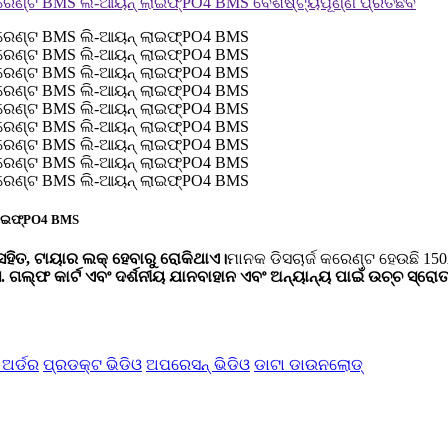
 ଲାଇଫ୍PO4 BMS
 ସହିତ, ଟାୟାର ଲକ୍ ହେବାରୁ ରୋକିଥାଏ।
ମାନକ ଡିସଚାର୍ଜ କରେଣ୍ଟ ହେଉଛି 1
େ. ଗଲ୍ଫ କାର୍ଟ ଏବଂ ଦର୍ଶନୀୟ ଯାନବାହାନ ଏବଂ ଅନ୍ୟାନ୍ୟ ପାଇଁ ଉଚ୍ଚ ସ୍ରୋ
 ଅର୍ଡର
ପ୍ରଡକ୍ଟ ଭିଡିଓ
ଅପରେସନ୍ ଭିଡିଓ
ଡାଟା ଡାଉନଲୋଡ୍