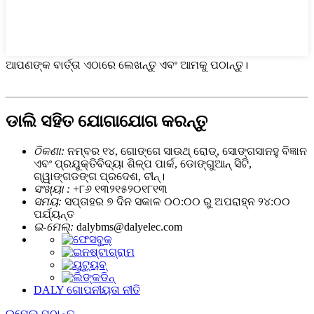
ଆପଣଙ୍କ ବାର୍ତ୍ତା ଏଠାରେ ଲେଖନ୍ତୁ ଏବଂ ଆମକୁ ପଠାନ୍ତୁ।
ଡାଲି ସହିତ ଯୋଗାଯୋଗ କରନ୍ତୁ
ଠିକଣା:
ନମ୍ବର ୧୪, ଗୋଙ୍ଗେ ସାଉଥ୍ ରୋଡ୍, ସୋଙ୍ଗସାନହୁ ବିଜ୍ଞାନ
ଏବଂ ପ୍ରଯୁକ୍ତିବିଦ୍ୟା ଶିଳ୍ପ ପାର୍କ, ଡୋଙ୍ଗୁଆନ୍ ସିଟି,
ଗ୍ୱାଙ୍ଗଡଙ୍ଗ ପ୍ରଦେଶ, ଚୀନ୍।
ସଂଖ୍ୟା :
+୮୬ ୧୩୨୧୫୨୦୧୮୧୩
ସମୟ:
ସପ୍ତାହର ୭ ଦିନ ସକାଳ ୦୦:୦୦ ରୁ ଅପରାହ୍ନ ୨୪:୦୦
ପର୍ଯ୍ୟନ୍ତ
ଇ-ମେଲ୍:
dalybms@dalyelec.com
DALY ଗୋପନୀୟତା ନୀତି
ଇମେଲ୍ ପଠାନ୍ତୁ