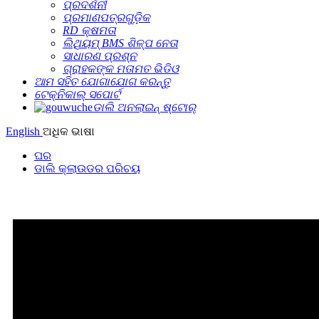
ପ୍ରଦର୍ଶନୀ
ପ୍ରମାଣପତ୍ରଗୁଡ଼ିକ
RD କ୍ଷମତା
ଲିଥିୟମ୍ BMS ଶିଳ୍ପ ନେତା
ସାଧାରଣ ପ୍ରଶ୍ନ
ଗ୍ରାହକଙ୍କ ମତାମତ ଭିଡିଓ
ଆମ ସହିତ ଯୋଗାଯୋଗ କରନ୍ତୁ
ଟେକ୍ନିକାଲ୍ ସପୋର୍ଟ
ଡାଲି ଅନଲାଇନ୍ ଷ୍ଟୋର୍
English
ଅଧିକ ଭାଷା
ଘର
ଡାଲି କ୍ଲାଉଡର ପରିଚୟ