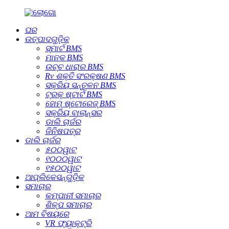
ଘର
ଉତ୍ପାଦଗୁଡ଼ିକ
ସ୍ମାର୍ଟ BMS
ମାନକ BMS
ଉଚ୍ଚ ଧାରାର BMS
Rv ଶକ୍ତି ସଂରକ୍ଷଣ BMS
ସକ୍ରିୟ ସନ୍ତୁଳନ BMS
ଟ୍ରକ୍ ଷ୍ଟାର୍ଟ BMS
ହୋମ୍ ଷ୍ଟୋରେଜ୍ BMS
ସକ୍ରିୟ ବାଲାନ୍ସର
ଡାଲି ଚାର୍ଜର
ଜିନିଷପତ୍ର
ଡାଲି ଚାର୍ଜର
୫୦୦ୱାଟ
୧୦୦୦ୱାଟ
୧୫୦୦ୱାଟ
ଆପ୍ଲିକେସନ୍‌ଗୁଡ଼ିକ
ସମାଚାର
କମ୍ପାନୀ ସମାଚାର
ଶିଳ୍ପ ସମାଚାର
ଆମ ବିଷୟରେ
VR ଫ୍ୟାକ୍ଟ୍ରି